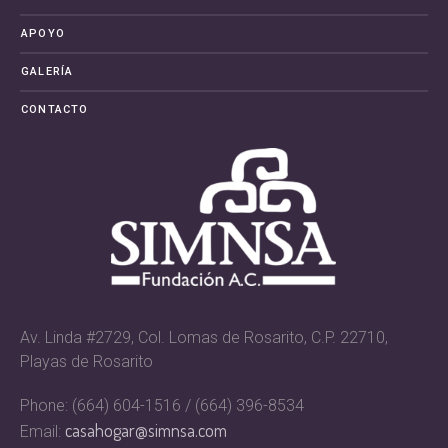
APOYO
GALERÍA
CONTACTO
Av. Linda #2729, Col. Lomas de Rosarito, C.P. 22710,
Playas de Rosarito
Phone: (664) 604-1516 / (664) 396-8534
casahogar@simnsa.com
Email: