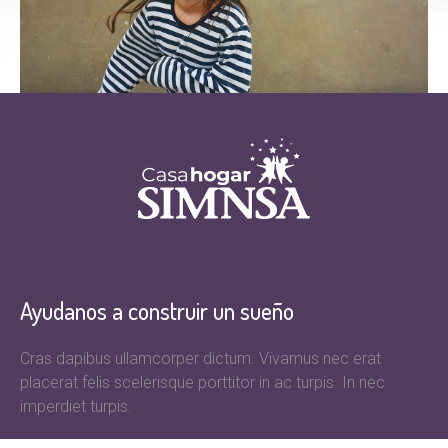
Ayudanos a construir un sueño
Cras dapibus ullamcorper dictum. Vivamus nec erat
placerat felis scelerisque porttitor in ac turpis. In nec
imperdiet turpis.